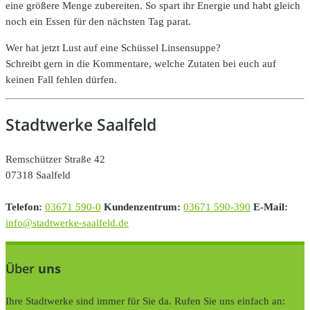
eine größere Menge zubereiten. So spart ihr Energie und habt gleich
noch ein Essen für den nächsten Tag parat.
Wer hat jetzt Lust auf eine Schüssel Linsensuppe?
Schreibt gern in die Kommentare, welche Zutaten bei euch auf
keinen Fall fehlen dürfen.
Stadtwerke Saalfeld
Remschützer Straße 42
07318 Saalfeld
Telefon:
03671 590-0
Kundenzentrum:
03671 590-390
E-Mail:
info@stadtwerke-saalfeld.de
Über
uns
Ihre Stadtwerke sind immer für Sie da. Rufen Sie uns einfach an: