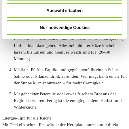
Zwiebel, Karotten, Kartoffeln, Sellerie (und Knoblauch)
schälen und in kleine Würfel schneiden.
Auswahl erlauben
Zwiebel und Knoblauch in etwas Öl anschwitzen, Gemüse
Nur notwendige Cookies
dazugeben und kurz mitbraten. Das gibt Tiefe im Geschmack.
Linsen kurz mit anrösten, dann mit Gemüsebrühe aufgießen,
Lorbeerblatt dazugeben. Alles bei mittlerer Hitze köcheln
lassen, bis Linsen und Gemüse weich sind (ca. 20–30
Minuten).
Mit Salz, Pfeffer, Paprika und gegebenenfalls einem Schuss
Sahne oder Pflanzendrink abrunden. Wer mag, kann einen Teil
der Suppe kurz anpürieren – für mehr Cremigkeit.
Mit gehackter Petersilie oder etwas frischem Brot aus der
Region servieren. Fertig ist die energiegeladene Herbst- und
Winterküche.
Energie-Tipp für die Küche:
Mit Deckel kochen, Restwärme der Herdplatte nutzen und direkt